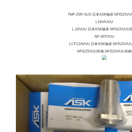
TMF-25R-SUS 日本ASK轴承 NFIS25V
L16VAJUU
L-20VUU 日本ASK轴承 NFIS25VUU
NF-30TVUU
LCF12AVUU 日本ASK轴承 NFIS25V
NFIS25VUU价格,NFIS25VUU采购