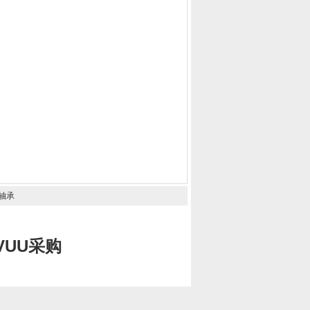
轴承
5VUU采购