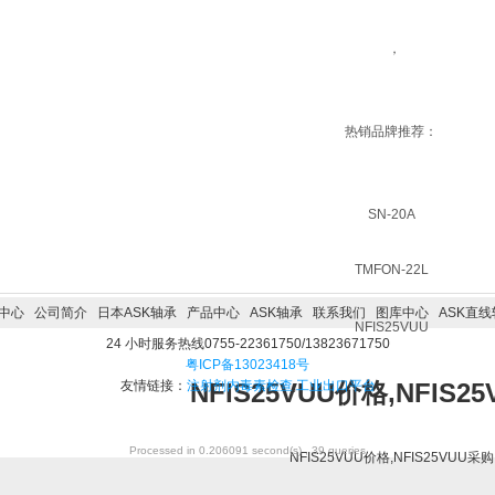
，
热销品牌推荐：
SN-20A
TMFON-22L
中心
公司简介
日本ASK轴承
产品中心
ASK轴承
联系我们
图库中心
ASK直线
NFIS25VUU
24 小时服务热线0755-22361750/13823671750
粤ICP备13023418号
友情链接：
注射剂内毒素检查
NFIS25VUU价格,NFIS2
,
工业出口平台
Processed in 0.206091 second(s) , 39 queries
NFIS25VUU价格,NFIS25VUU采购