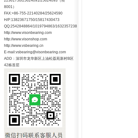
22361750/25624091/25624093（转
8001）
FAX:+86-755-22140284/25624590
H/P:13823671750/15817430473
QQ:2542848864/1019794863/1632357238
http://www.visonbearing.com
http://www.visonshop.com
http://www.vsbearing.cn
E-mail:vsbearing@visonbearing.com
ADD：深圳市龙华新区上油松荔苑新村B区
42栋首层